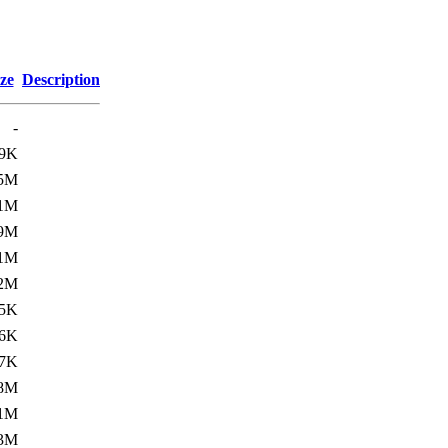
ze
Description
-
9K
.5M
.1M
.9M
.1M
.2M
5K
6K
7K
.8M
.1M
.3M